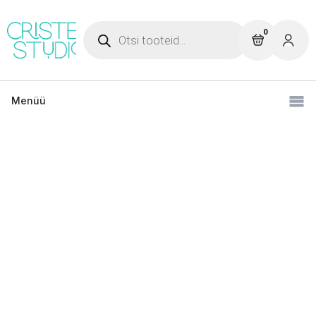
Products
search
0
Menüü