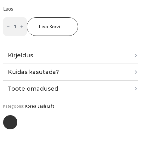
Laos
NutriLift
1
Lisa Korvi
tsüsteamiinipõhine
lash
lifti
aine
kulmudele
ja
ripsmetele
Kirjeldus
5ml
kogus
Kuidas kasutada?
Toote omadused
Kategooria:
Korea Lash Lift