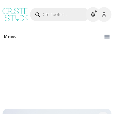
Products
search
0
Menüü